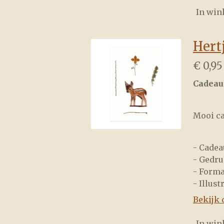
In wi
Hert
€ 0,95
Cadeau
Mooi ca
- Cadea
- Gedru
- Forma
- Illust
Bekijk 
In wi