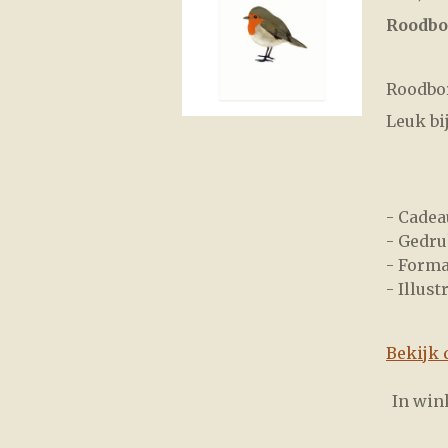
Roodbor
Roodbor
Leuk bi
- Cadea
- Gedru
- Forma
- Illust
Bekijk 
In wi