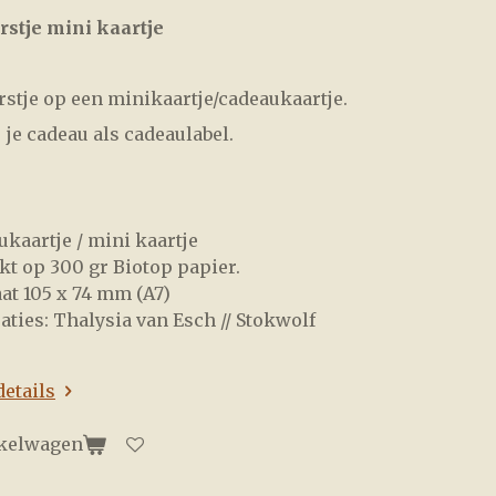
stje mini kaartje
stje op een minikaartje/cadeaukaartje.
j je cadeau als cadeaulabel.
ukaartje / mini kaartje
kt op 300 gr Biotop papier.
at 105 x 74 mm (A7)
raties: Thalysia van Esch // Stokwolf
details
nkelwagen