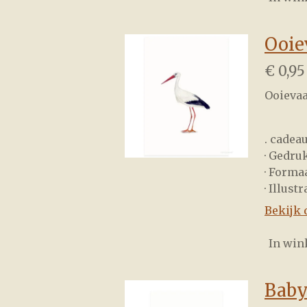
Ooie
€ 0,95
Ooievaa
. cadea
· Gedru
· Forma
· Illust
Bekijk 
In wi
Baby