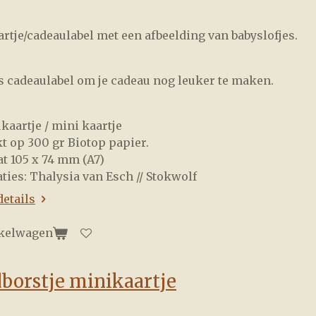
rtje/cadeaulabel met een afbeelding van babyslofjes.
s cadeaulabel om je cadeau nog leuker te maken.
ukaartje / mini kaartje
kt op 300 gr Biotop papier.
at 105 x 74 mm (A7)
raties: Thalysia van Esch // Stokwolf
details
nkelwagen
borstje minikaartje