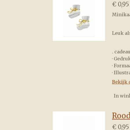
€ 0,95
Minikaa
Leuk al
. cadea
· Gedru
· Forma
· Illust
Bekijk 
In wi
Rood
€ 0,95