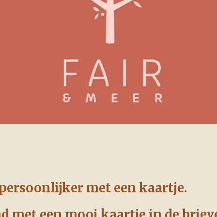
persoonlijker met een kaartje.
d met een mooi kaartje in de briev