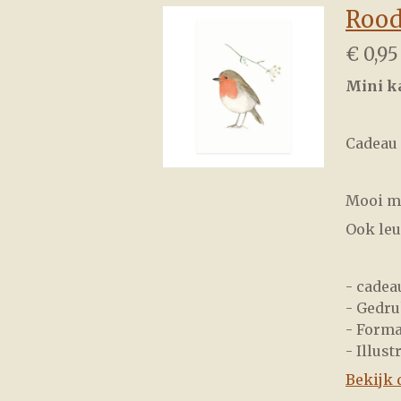
Rood
€ 0,95
Mini ka
Cadeau 
Mooi mi
Ook leu
- cadea
- Gedru
- Forma
- Illust
Bekijk 