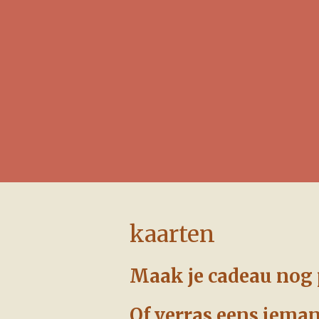
kaarten
Maak je cadeau nog 
Of verras eens ieman