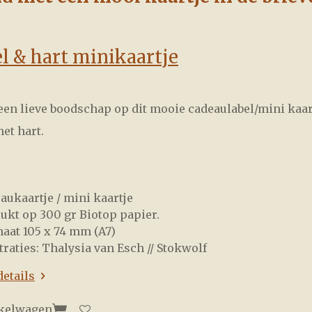
l & hart minikaartje
 een lieve boodschap op dit mooie cadeaulabel/mini kaar
et hart.
aukaartje / mini kaartje
ukt op 300 gr Biotop papier.
aat 105 x 74 mm (A7)
straties: Thalysia van Esch // Stokwolf
details
nkelwagen