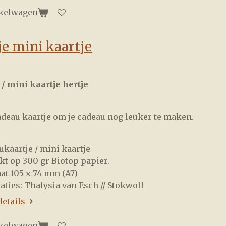
nkelwagen
je mini kaartje
 / mini
kaartje hertje
deau kaartje om je cadeau nog leuker te maken.
ukaartje / mini kaartje
kt op 300 gr Biotop papier.
at 105 x 74 mm (A7)
raties: Thalysia van Esch // Stokwolf
details
nkelwagen