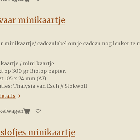
vaar minikaartje
r minikaartje/ cadeaulabel om je cadeau nog leuker te 
ukaartje / mini kaartje
kt op 300 gr Biotop papier.
at 105 x 74 mm (A7)
raties: Thalysia van Esch // Stokwolf
details
nkelwagen
slofjes minikaartje