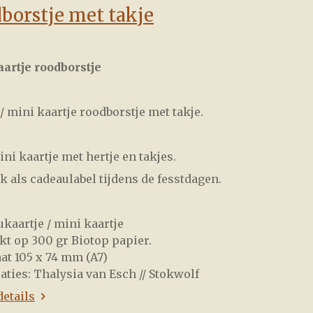
borstje met takje
artje roodborstje
/ mini kaartje roodborstje met takje.
ni kaartje met hertje en takjes.
k als cadeaulabel tijdens de fesstdagen.
ukaartje / mini kaartje
kt op 300 gr Biotop papier.
at 105 x 74 mm (A7)
raties: Thalysia van Esch // Stokwolf
details