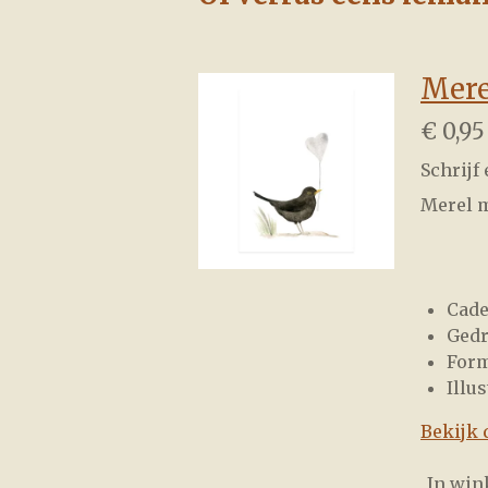
Mere
€ 0,95
Schrijf
Merel m
Cade
Gedr
Form
Illu
Bekijk 
In wi