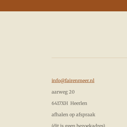
Ga
direct
naar
de
hoofdinhoud
info@fairenmeer.nl
aarweg 20
6417XH Heerlen
afhalen op afspraak
(dit is geen bezoekadres)