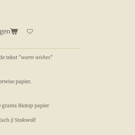
agen
de tekst "
warm wishes
"
erwise papier.
0 grams Biotop papier
 Esch // Stokwolf