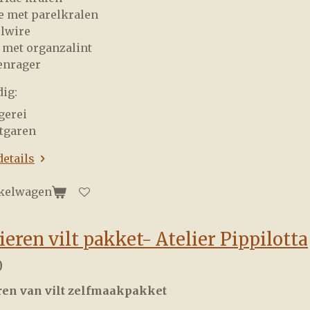
je met parelkralen
lwire
 met organzalint
enrager
ig:
gerei
jtgaren
details
nkelwagen
eren vilt pakket- Atelier Pippilotta
0
ren van vilt zelfmaakpakket