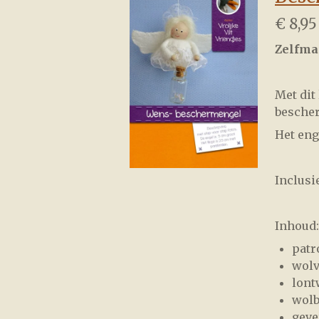
€ 8,95
Zelfma
Met dit
bescher
Het eng
Inclusi
Inhoud:
patr
wolv
lont
wolb
geve