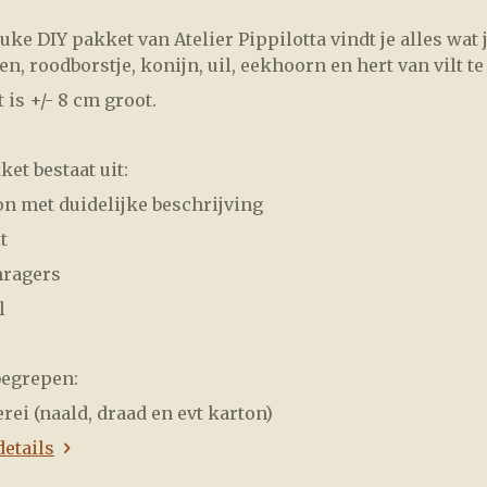
leuke DIY pakket van Atelier Pippilotta vindt je alles wat
en, roodborstje, konijn, uil, eekhoorn en hert van vilt t
 is +/- 8 cm groot.
ket bestaat uit:
on met duidelijke beschrijving
t
nragers
l
begrepen:
erei (naald, draad en evt karton)
details