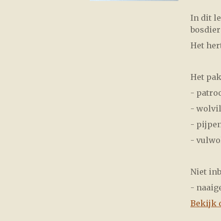
In dit 
bosdier
Het hert
Het pak
- patro
- wolvil
- pijpe
- vulwo
Niet in
- naaig
Bekijk 