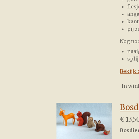
fles
ange
kant
pijp
Nog nod
naai
spli
Bekijk 
In wi
Bosdi
€ 13,5
Bosdie