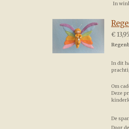
In wi
Rege
€ 13,9
Regenb
In dit 
prachti
Om cade
Deze pr
kinder
De span
Door de