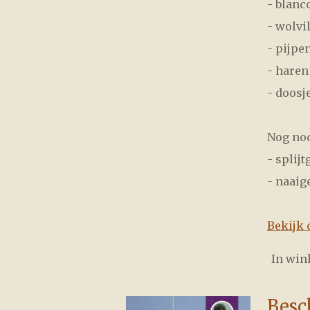
- blanc
- wolvil
- pijpe
- haren
- doosje
Nog nod
- splij
- naaig
Bekijk 
In wi
Besc