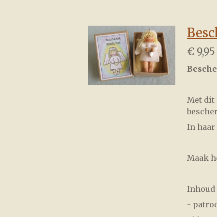
Besc
€ 9,95
Besche
Met dit
bescher
In haar
Maak he
Inhoud 
- patro