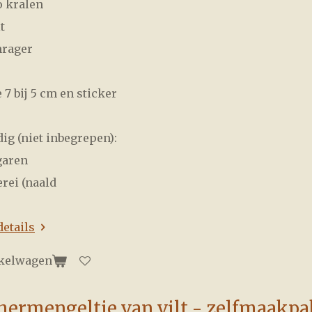
o kralen
t
nrager
 7 bij 5 cm en sticker
ig (niet inbegrepen):
tgaren
erei (naald
details
nkelwagen
hermengeltje van vilt - zelfmaakpa