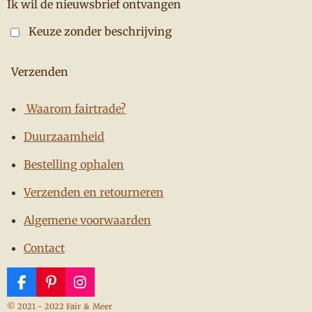
Ik wil de nieuwsbrief ontvangen
Keuze zonder beschrijving
Verzenden
Waarom fairtrade?
Duurzaamheid
Bestelling ophalen
Verzenden en retourneren
Algemene voorwaarden
Contact
F
P
I
a
i
n
© 2021 - 2022 Fair
&
Meer