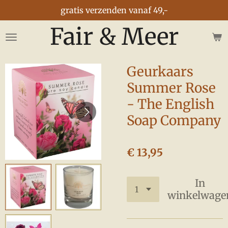
gratis verzenden vanaf 49,-
Ga
direct
Fair & Meer
naar
de
hoofdinhoud
Geurkaars
Summer Rose
- The English
Soap Company
€ 13,95
In
winkelwage