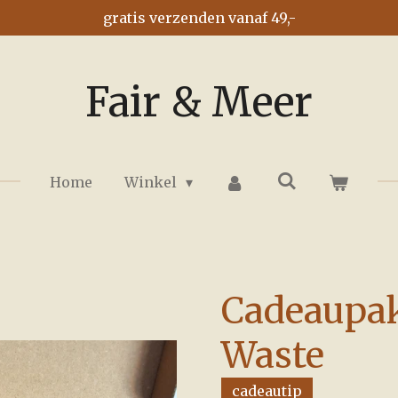
gratis verzenden vanaf 49,-
Fair & Meer
Home
Winkel
Cadeaupak
Waste
cadeautip