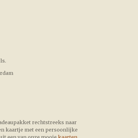
ls.
erdam
 cadeaupakket rechtstreeks naar
een kaartje met een persoonlijke
 uit een van onze mooie
kaarten
.