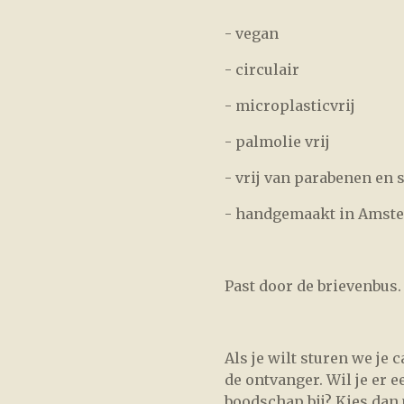
- vegan
- circulair
- microplasticvrij
- palmolie vrij
- vrij van parabenen en s
- handgemaakt in Amst
Past door de brievenbus.
Als je wilt sturen we je
de ontvanger. Wil je er 
boodschap bij? Kies dan