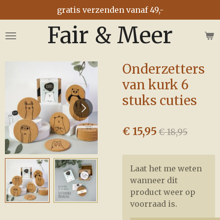
gratis verzenden vanaf 49,-
Ga
direct
Fair & Meer
naar
de
hoofdinhoud
Onderzetters
van kurk 6
stuks cuties
€ 15,95
€ 18,95
Laat het me weten
wanneer dit
product weer op
voorraad is.