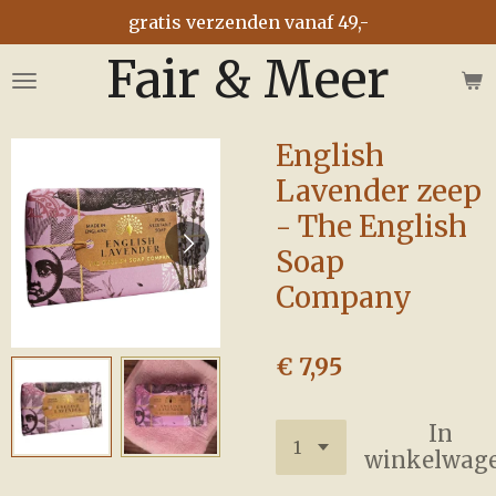
gratis verzenden vanaf 49,-
Ga
direct
Fair & Meer
naar
de
hoofdinhoud
English
Lavender zeep
- The English
Soap
Company
€ 7,95
In
winkelwag