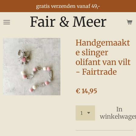
gratis verzenden vanaf 49,-
Ga
direct
Fair & Meer
naar
de
hoofdinhoud
Handgemaakt
e slinger
olifant van vilt
- Fairtrade
€ 14,95
In
winkelwage