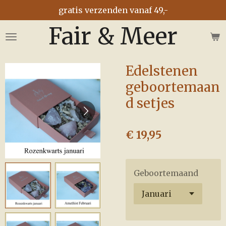
gratis verzenden vanaf 49,-
Ga
direct
Fair & Meer
naar
de
hoofdinhoud
Edelstenen
geboortemaan
d setjes
€ 19,95
Geboortemaand