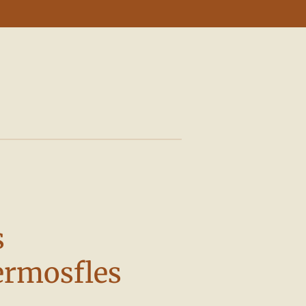
s
ermosfles